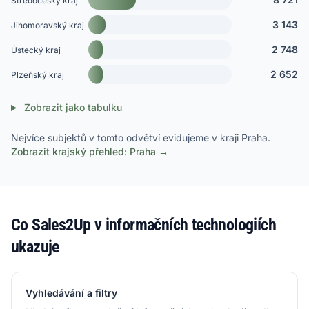
Středočeský kraj
3 143
Jihomoravský kraj
2 748
Ústecký kraj
2 652
Plzeňský kraj
Zobrazit jako tabulku
Nejvíce subjektů v tomto odvětví evidujeme v kraji Praha.
Zobrazit krajský přehled: Praha →
Co Sales2Up v informačních technologiích
ukazuje
Vyhledávání a filtry