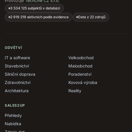
Provozuje
TechOne CZ s.r.o.
3 534 125 subjektů v databázi
2 919 219 aktivních podle evidence
Data z 22 zdrojů
ODVĚTVÍ
IT a software
Velkoobchod
Stavebnictví
Maloobchod
Silniční doprava
Poradenství
Zdravotnictví
Kovová výroba
Architektura
Reality
SALES2UP
Přehledy
Nabídka
Zdroje dat