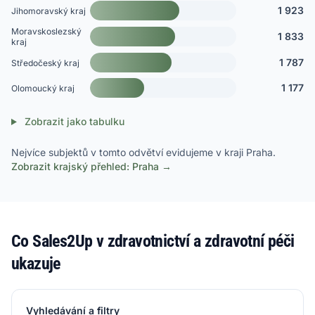
1 923
Jihomoravský kraj
Moravskoslezský
1 833
kraj
1 787
Středočeský kraj
1 177
Olomoucký kraj
Zobrazit jako tabulku
Nejvíce subjektů v tomto odvětví evidujeme v kraji Praha.
Zobrazit krajský přehled: Praha →
Co Sales2Up v zdravotnictví a zdravotní péči
ukazuje
Vyhledávání a filtry