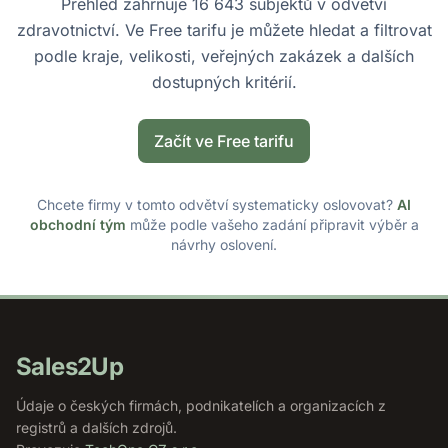
Přehled zahrnuje 16 643 subjektů v odvětví
zdravotnictví. Ve Free tarifu je můžete hledat a filtrovat
podle kraje, velikosti, veřejných zakázek a dalších
dostupných kritérií.
Začít ve Free tarifu
Chcete firmy v tomto odvětví systematicky oslovovat?
AI
obchodní tým
může podle vašeho zadání připravit výběr a
návrhy oslovení.
Sales2Up
Údaje o českých firmách, podnikatelích a organizacích z
registrů a dalších zdrojů.