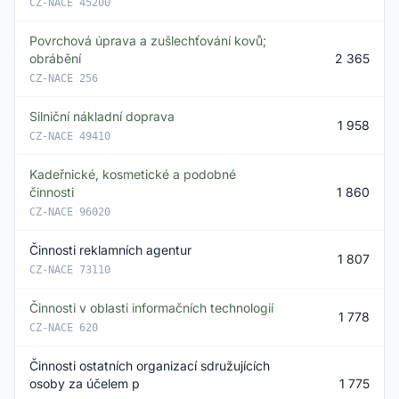
CZ-NACE 45200
Povrchová úprava a zušlechťování kovů;
obrábění
2 365
CZ-NACE 256
Silniční nákladní doprava
1 958
CZ-NACE 49410
Kadeřnické, kosmetické a podobné
činnosti
1 860
CZ-NACE 96020
Činnosti reklamních agentur
1 807
CZ-NACE 73110
Činnosti v oblasti informačních technologií
1 778
CZ-NACE 620
Činnosti ostatních organizací sdružujících
osoby za účelem p
1 775