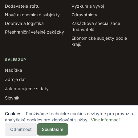
Dodavatelé státu
Výzkum a vývoj
Nové ekonomické subjekty
Zdravotnictví
Doprava a logistika
Zakázková specializace
dodavatelů
Přeshraniční veřejné zakázky
Ekonomické subjekty podle
krajů
SALES2UP
Nabídka
Zdroje dat
Jak pracujeme s daty
Slovník
Cookies
- Používáme technické cookies nezbytné pro provoz a
analytické cookies pro zlepšování služby.
Více informací
© 2026
TechOne CZ s.r.o.
· IČO 06010555
Data z registrů, otevřených dat a dalších zdrojů
Odmítnout
Souhlasím