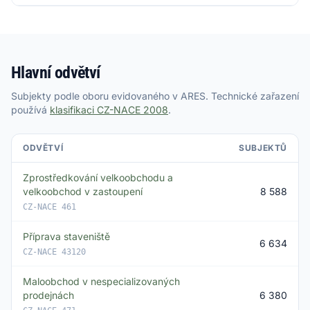
Hlavní odvětví
Subjekty podle oboru evidovaného v ARES. Technické zařazení
používá
klasifikaci CZ-NACE 2008
.
ODVĚTVÍ
SUBJEKTŮ
Zprostředkování velkoobchodu a
velkoobchod v zastoupení
8 588
CZ-NACE 461
Příprava staveniště
6 634
CZ-NACE 43120
Maloobchod v nespecializovaných
prodejnách
6 380