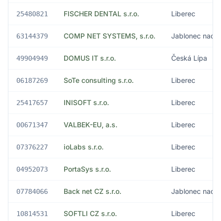
FISCHER DENTAL s.r.o.
Liberec
25480821
COMP NET SYSTEMS, s.r.o.
Jablonec nad 
63144379
DOMUS IT s.r.o.
Česká Lípa
49904949
SoTe consulting s.r.o.
Liberec
06187269
INISOFT s.r.o.
Liberec
25417657
VALBEK-EU, a.s.
Liberec
00671347
ioLabs s.r.o.
Liberec
07376227
PortaSys s.r.o.
Liberec
04952073
Back net CZ s.r.o.
Jablonec nad 
07784066
SOFTLI CZ s.r.o.
Liberec
10814531