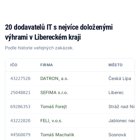
20 dodavatelů IT s nejvíce doloženými
výhrami v Libereckém kraji
Podle historie veřejných zakázek.
IČO
FIRMA
MĚSTO
DATRON, a.s.
Česká Lípa
43227520
SEFIMA s.r.o.
Liberec
25048821
Tomáš Forejt
Stráž nad Niso
69286353
FELI, v.o.s.
Jablonec nad 
43222820
Tomáš Machalík
Sosnová
44560079