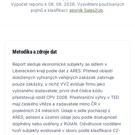
Výpočet reportu k 08. 08. 2026. Vysvětlení používaných
pojmů a klasifikací:
slovník Sales2Up
.
Metodika a zdroje dat
Report sleduje ekonomické subjekty se sídlem v
Libereckém kraji podle dat z ARES. Přehled oblastí
doložených vyhraných veřejných zakázek zahrnuje
pouze zakázky, u nichž VVZ eviduje firmu jako
vybraného dodavatele; první dvě číslice kódu
představují oddíl CPV 2008. Přeshraniční výhry v TED
mají českého vítěze a zadavatele mimo ČR v
posledních 24 měsících. Údaje o sídle pocházejí z
ARES; adresní a územní údaje jsou podle dostupnosti
doplněny nebo ověřeny z RÚIAN. Odvětvové rozdělení
tvoří subjekty evidované v oboru podle klasifikace CZ-