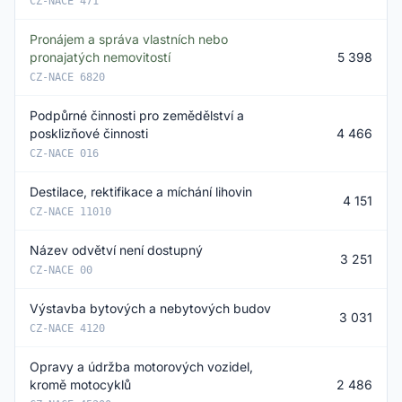
CZ-NACE 471
Pronájem a správa vlastních nebo
pronajatých nemovitostí
5 398
CZ-NACE 6820
Podpůrné činnosti pro zemědělství a
posklizňové činnosti
4 466
CZ-NACE 016
Destilace, rektifikace a míchání lihovin
4 151
CZ-NACE 11010
Název odvětví není dostupný
3 251
CZ-NACE 00
Výstavba bytových a nebytových budov
3 031
CZ-NACE 4120
Opravy a údržba motorových vozidel,
kromě motocyklů
2 486