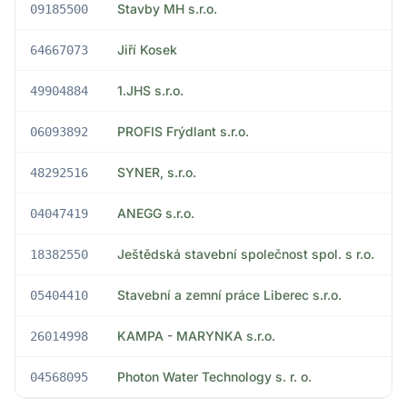
Stavby MH s.r.o.
09185500
Jiří Kosek
64667073
1.JHS s.r.o.
49904884
PROFIS Frýdlant s.r.o.
06093892
SYNER, s.r.o.
48292516
ANEGG s.r.o.
04047419
Ještědská stavební společnost spol. s r.o.
18382550
Stavební a zemní práce Liberec s.r.o.
05404410
KAMPA - MARYNKA s.r.o.
26014998
Photon Water Technology s. r. o.
04568095