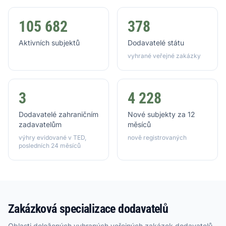
105 682
378
Aktivních subjektů
Dodavatelé státu
vyhrané veřejné zakázky
3
4 228
Dodavatelé zahraničním
Nové subjekty za 12
zadavatelům
měsíců
výhry evidované v TED,
nově registrovaných
posledních 24 měsíců
Zakázková specializace dodavatelů
Oblasti doložených vyhraných veřejných zakázek dodavatelů