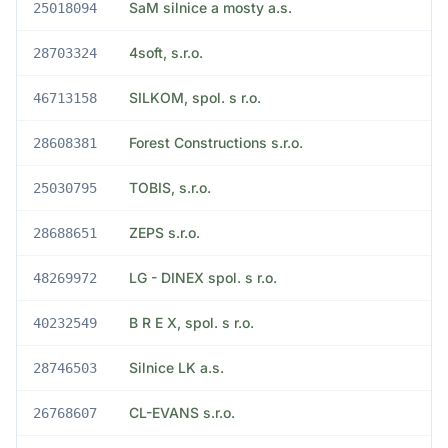
SaM silnice a mosty a.s.
25018094
4soft, s.r.o.
28703324
SILKOM, spol. s r.o.
46713158
Forest Constructions s.r.o.
28608381
TOBIS, s.r.o.
25030795
ZEPS s.r.o.
28688651
LG - DINEX spol. s r.o.
48269972
B R E X, spol. s r.o.
40232549
Silnice LK a.s.
28746503
CL-EVANS s.r.o.
26768607