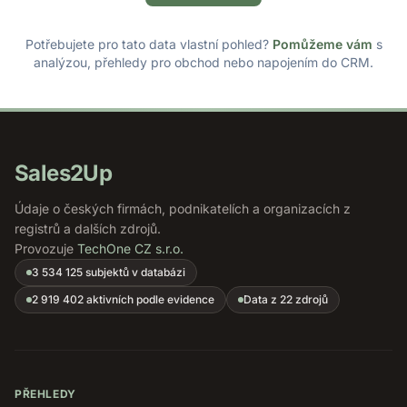
Potřebujete pro tato data vlastní pohled?
Pomůžeme vám
s
analýzou, přehledy pro obchod nebo napojením do CRM.
Sales2Up
Údaje o českých firmách, podnikatelích a organizacích z
registrů a dalších zdrojů.
Provozuje
TechOne CZ s.r.o.
3 534 125 subjektů v databázi
2 919 402 aktivních podle evidence
Data z 22 zdrojů
PŘEHLEDY