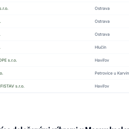
r.o.
Ostrava
.
Ostrava
.
Ostrava
.
Hlučín
E s.r.o.
Havířov
o.
Petrovice u Karvi
STAV s.r.o.
Havířov