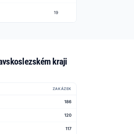
19
94
avskoslezském kraji
ZAKÁZEK
186
120
117