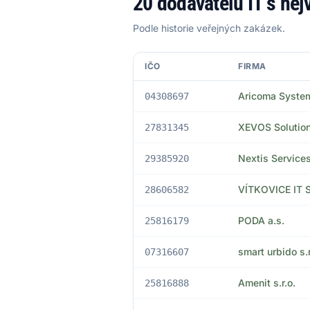
20 dodavatelů IT s ne
Podle historie veřejných zakázek.
IČO
FIRMA
Aricoma System
04308697
XEVOS Solutions
27831345
Nextis Services 
29385920
VÍTKOVICE IT 
28606582
PODA a.s.
25816179
smart urbido s.r
07316607
Amenit s.r.o.
25816888