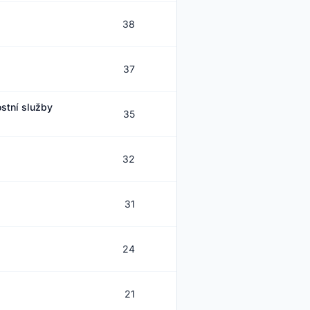
38
780
37
158
stní služby
35
156
32
182
31
101
24
154
21
576