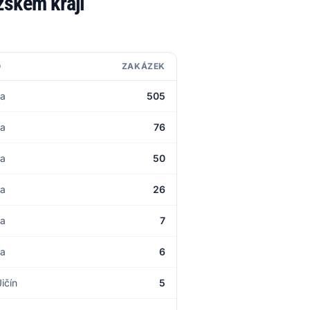
zském kraji
O
ZAKÁZEK
va
505
va
76
va
50
va
26
va
7
va
6
ičín
5