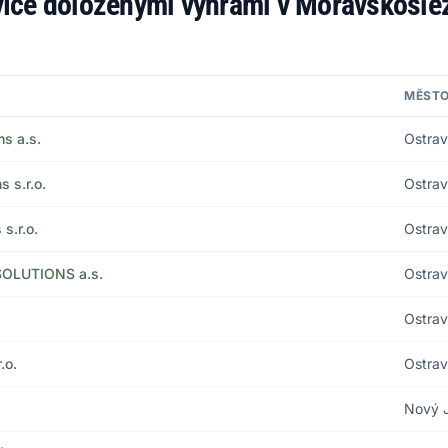
jvíce doloženými výhrami v Moravskosle
MĚST
s a.s.
Ostra
 s.r.o.
Ostra
s.r.o.
Ostra
SOLUTIONS a.s.
Ostra
Ostra
.o.
Ostra
Nový J