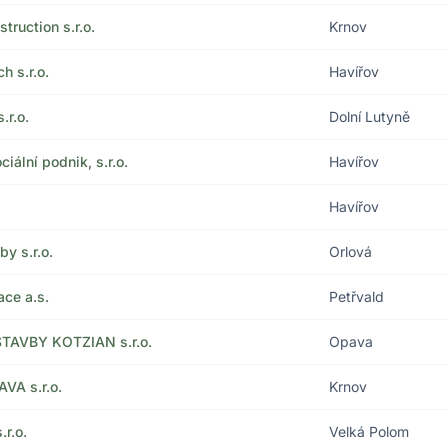
ruction s.r.o.
Krnov
 s.r.o.
Havířov
.r.o.
Dolní Lutyně
iální podnik, s.r.o.
Havířov
Havířov
y s.r.o.
Orlová
ce a.s.
Petřvald
TAVBY KOTZIAN s.r.o.
Opava
VA s.r.o.
Krnov
r.o.
Velká Polom