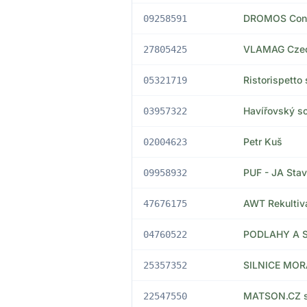
DROMOS Const
09258591
VLAMAG Czech
27805425
Ristorispetto s
05321719
Havířovský soc
03957322
Petr Kuš
02004623
PUF - JA Stavb
09958932
AWT Rekultiva
47676175
PODLAHY A S
04760522
SILNICE MORA
25357352
MATSON.CZ s.
22547550