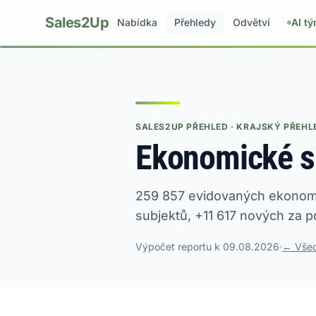
Sales2Up
Nabídka
Přehledy
Odvětví
AI t
SALES2UP PŘEHLED · KRAJSKÝ PŘEHL
Ekonomické s
259 857 evidovaných ekonomi
subjektů, +11 617 nových za p
Výpočet reportu k 09.08.2026
← Všec