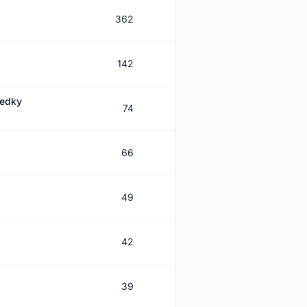
362
2 301
142
1 180
ředky
74
559
66
779
49
289
42
391
39
354