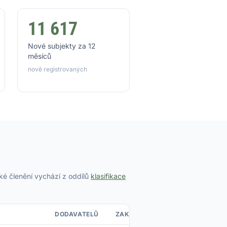
11 617
Nové subjekty za 12
měsíců
nově registrovaných
é členění vychází z oddílů
klasifikace
DODAVATELŮ
ZAKÁZEK