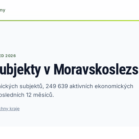
ýmy
ED 2026
ubjekty v Moravskoslezs
ckých subjektů, 249 639 aktivních ekonomických
osledních 12 měsíců.
hny kraje