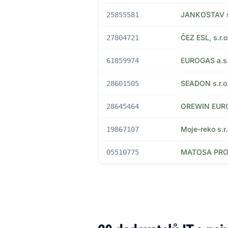
JANKOSTAV s.
25855581
ČEZ ESL, s.r.o
27804721
EUROGAS a.s
61859974
SEADON s.r.o
28601505
OREWIN EUROP
28645464
Moje-reko s.r.
19867107
MATOSA PROFI
05510775